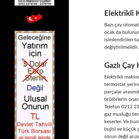
Elektrikli
Bazı çay otomatı
ocak da bulunur 
isimlendirilen t
değiştirilmelidir.
Gazlı Çay 
Elektrikli makin
termostat yerin
parçalar arasın
brülörlerin onar
Telefon 0212 23
gaz musluğu ter
keserler. Ve bu
bujisi ve küçük p
sorun değil arız