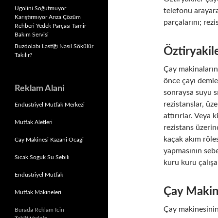
Ugolini Soğutmuyor
telefonu arayara
Karıştırmıyor Arıza Çözüm
parçalarını; rezi
Rehberi Yedek Parçası Tamir
Bakım Servisi
Buzdolabı Lastiği Nasıl Sökülür
Öztiryakil
Takılır?
Çay makinalarını
önce çayı deml
Reklam Alani
sonraysa suyu s
rezistanslar, üze
Endustriyel Mutfak Merkezi
attırırlar. Veya 
Mutfak Aletleri
rezistans üzerin
kaçak akım röles
Cay Makinesi Kazani Ocagi
yapmasının sebep
Sicak Soguk Su Sebili
kuru kuru çalışa
Endustriyel Mutfak
Çay Makin
Mutfak Makineleri
Çay makinesini
Burada Reklam Icin