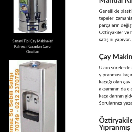
Mandal Kır
Genellikle plas
tepeleri zamanla 
parçaların değiş
Öztiryakiler ve
satışını yapıyo
Sanayi Tipi Çay Makineleri
Kahveci Kazanları Çaycı
Ocakları
Çay Makin
Uzun sürelerde ç
yıpranması kaçın
kaçağı olan çay 
aksamının da ele
kaçaklarının gi
Sorularınızı yaza
Öztiryakil
Yıpranmış