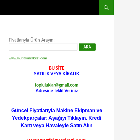
Fiyatlarıyla Ürün Arayın:
www.mutfakmerkezi.com
BU SİTE
SATILIK VEYA KİRALIK
topluluklar@gmail.com
Adresine Teklif Veriniz
Güncel Fiyatlarıyla Makine Ekipman ve
Yedekparçalar; Aşağıyı Tıklayın, Kredi
Kartı veya Havaleyle Satın Alın