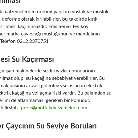
ılması
tik malzemelerden üretimi yapılan musluk ve musluk
deforme olarak kırılabilirler, bu takdirde kırık
tirilmesi kaçınılmazdır. Ems Servis Feriköy
 her marka çay ocağı musluğunun ve mandalının
r. Telefon 0212 2370751
esi Su Kaçırması
alışan makinelerde sızdırmazlık contalarının
ılmaz olup, su kaçağına sebebiyet verebilirler. Su
makinasının arızası giderilmezse, ıslanan elektrik
ktrik kaçağına yol açma riski vardır. Bu bakımdan su
derimi de atlanmaması gereken bir konudur.
bilirsiniz.
proje@mutfakmalzemeleri.com
er Çaycının Su Seviye Boruları