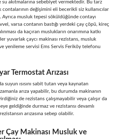
 su akıtmalarına sebebiyet vermektedir. Bu tarz
 contalarının değişimini eli becerikli siz kullanıcılar
iz. Ayrıca musluk tepesi söküldüğünde contayı
vel, varsa contanın bastığı yerdeki çay çöpü, kireç
n alınması da kaçıran muslukların onarımına katkı
iler yuvarlak çaycı makinası rezistans, musluk
ve yenileme servisi Ems Servis Feriköy telefonu
Ayar Termostat Arızası
a suyun ısısını sabit tutan veya kaynatan
 zamanla arıza yapabilir, bu durumda makinanın
irdiğiniz de rezistans çalışmayabilir veya çalışır da
ceye geldiğinde durmaz ve rezistansı devamlı
rezistansın arızasına sebep olabilir.
er Çay Makinası Musluk ve