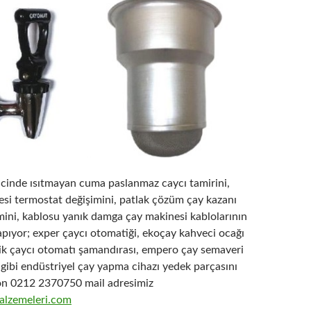
ricinde ısıtmayan cuma paslanmaz caycı tamirini,
esi termostat değişimini, patlak çözüm çay kazanı
mini, kablosu yanık damga çay makinesi kablolarının
apıyor; exper çaycı otomatiği, ekoçay kahveci ocağı
elik çaycı otomatı şamandırası, empero çay semaveri
gibi endüstriyel çay yapma cihazı yedek parçasını
fon 0212 2370750 mail adresimiz
lzemeleri.com