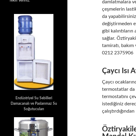
Teklif Veriniz.
damlatmalara ve
çeşmelerin lastik
da yapabilirsin
değiştirmeden ev
gibi kalıntıları
sağlar. Öztiryak
tamiratı, bakım 
0212 2375906
Çaycı Isı 
Çaycı ocaklarınd
termostatlar da
termostatını çev
Endüstriyel Su Sebilleri
istediğiniz dere
Damacanalı ve Paslanmaz Su
Soğutucuları
çalıştırdığından 
Öztiryakil