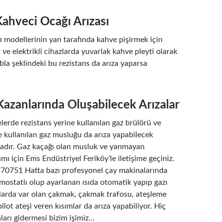
 Kahveci Ocağı Arızası
 modellerinin yan tarafında kahve pişirmek için
ve elektrikli cihazlarda yuvarlak kahve pleyti olarak
abla şeklindeki bu rezistans da arıza yaparsa
Kazanlarında Oluşabilecek Arızalar
elerde rezistans yerine kullanılan gaz brülörü ve
e kullanılan gaz musluğu da arıza yapabilecek
dadır. Gaz kaçağı olan musluk ve yanmayan
ımı için Ems Endüstriyel Feriköy’le iletişime geçiniz.
70751 Hatta bazı profesyonel çay makinalarında
mostatlı olup ayarlanan ısıda otomatik yapıp gazı
nlarda var olan çakmak, çakmak trafosu, ateşleme
ilot ateşi veren kısımlar da arıza yapabiliyor. Hiç
aları gidermesi bizim işimiz…