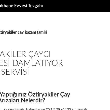
ıkhane Evyesi Tezgahı
ztiryakiler çay kazanı tamiri
AKILER ÇAYCI
ESI DAMLATIYOR
 SERVISI
 Yaptığımız Öztiryakiler Çay
rızaları Nelerdir?
ycı kazanı tamir, bakımlarını 0212 2974432 numaralı