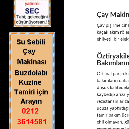
Çay Makina
Çay pişirme ciha
kaçak akım röle
ehliyetli bir ele
Öztiryakil
Bakımların
Orijinal parça k
bakımların daha 
düşük kalitedeki
kaybedip arıza y
rezistansın arız
ucuza yaptırdığı
tamir bakım ücr
ehli olmayan, g