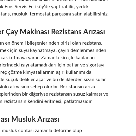
k Ems Servis Feriköy’de yaptırabilir, yedek
stans, musluk, termostat parçasını satın alabilirsiniz.
er Çay Makinası Rezistans Arızası
n en önemli bileşenlerinden birisi olan rezistans,
emek için suyu kaynatmaya, çayın demlenmesinden
ıcak tutmaya yarar. Zamanla kireçle kaplanan
rlerindeki ısıyı atamadıkları için patlar ve sigortayı
kireç çözme kimyasallarının aşırı kullanımı da
de küçük delikler açar ve bu deliklerden sızan sular
inin atmasına sebep olurlar. Rezistansın arıza
lerinden bir diğeriyse rezistansın susuz kalması ve
n rezistansın kendini eritmesi, patlatmasıdır.
ası Musluk Arızası
n musluk contası zamanla deforme olup