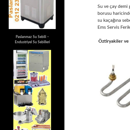
Su ve çay demi g
borusu haricind
su kaçağına sebe
Ems Servis Fer
Paslanmaz Su Sebili –
Öztiryakiler ve
Endustriyel Su Sebilleri