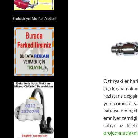
Endustriyel Mutfak Aletleri
Öztiryakiler ha
çiçek çay makin
rezistans değişi
yenilenmesini y
ısıtıcısı, eminç
emniyet termiği 
satıyoruz. Tele
proje@mutfakma