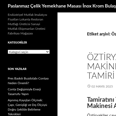
Ara
Paslanmaz Çelik Yemekhane Masası İnox Krom Bulaş
İçeriğe
Endüstriyel Mutfak İmalatçısı
Fiyatları Lokanta Restoran
atla
Mutfağı Üreticisi Sanayi
Mutfak Ekipmanları Üretimi
Fabrikası Mağazası
Etiket arşivi: Ö
KATEGORILER
Kategoriler
ÖZTIRY
MAKIN
SON YAZILAR
TAMIRI
Pres Baskılı Buzdolabı Contası
Neden Önemli?
02 MAYIS 2025
Conta Değişimiyle Enerji
Tasarrufu Yapın
Tamiratını
Aşınmış Kayışları Ölçmek:
Makinesi A
Çapı, Genişliği ve Dış Ölçüyü
Doğru Şekilde Belirleme
Teknikleri
Öztiryakiler ça