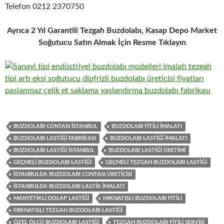
Telefon 0212 2370750
Ayrıca 2 Yıl Garantili Tezgah Buzdolabı, Kasap Depo Market
Soğutucu Satın Almak İçin Resme Tıklayın
BUZDOLABI CONTASI ISTANBUL
BUZDOLABI FITILI IMALATI
BUZDOLABI LASTIĞI FABRIKASI
BUZDOLABI LASTIĞI IMALATI
BUZDOLABI LASTIĞI ISTANBUL
BUZDOLABI LASTIĞI ÜRETIMI
GEÇMELI BUZDOLABI LASTIĞI
GEÇMELI TEZGAH BUZDOLABI LASTIĞI
ISTANBULDA BUZDOLABI CONTASI ÜRETICISI
ISTANBULDA BUZDOLABI LASTIK IMALATI
MANYETIKLI DOLAP LASTIĞI
MIKNATISLI BUZDOLABI FITILI
MIKNATISLI TEZGAH BUZDOLABI LASTIĞI
ÖZEL ÖLÇÜ BUZDOLABI LASTIĞI
TEZGAH BUZDOLABI FITILI SERVISI