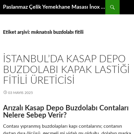
İçeriğe
Ara
Paslanmaz Çelik Yemekhane Masası İnox Krom Bulaşıkhane Evyesi Tezgahı
atla
Etiket arşivi: mıknatıslı buzdolabı fitili
İSTANBUL’DA KASAP DEPO
BUZDOLABI KAPAK LASTIĞI
FITILI ÜRETICISI
03 MAYIS 2025
Arızalı Kasap Depo Buzdolabı Contaları
Nelere Sebep Verir?
Contası yıpranmış buzdolapları kapı contalarını; contanın
dıştan dışa ölçüsü, geçmeli mi vidalı mı olduğu, dolabın marka