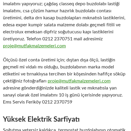
imalatını yapıyoruz; çağdaş classeq depo buzdolabı lastiği
imalatını, csa çözüm hamur hazırlık buzdolabı contası
üretimini, delta drn kasap buzdolapları mıknatıslı lastiklerini,
edesa exper kumpir salata malzeme dolabı geçmeli fitili ve
electrolux emeksan dipfriz soğutucusu kapı lastiklerini
üretiyoruz. Telefon 0212 2370751 mail adresimiz
proje@mutfakmalzemeleri.com
Ölçüsü özel conta üretimi için; dıştan dışa ölçü, lastiğin
geçmeli mi vidalı mı olduğu, buzdolabının marka model
etiketini ve tırnaklıysa tercihen bir köşesinden hafifçe söküp
çektiğiniz fotoğrafları
proje@mutfakmalzemeleri.com
adresine gönderdiğinizde kaliteli lastik ve mıknatısla yan
sanayi olarak özel imalatını 10 iş günü içerisinde yapıyoruz.
Ems Servis Feriköy 0212 2370759
Yüksek Elektrik Sarfiyatı
Soğutma yetersiz kaldıkça, termostat buzdolabının otomatik