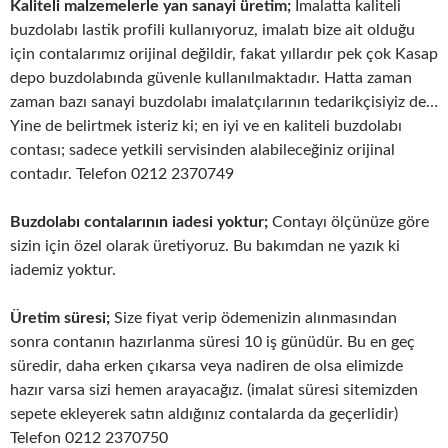
Kaliteli malzemelerle yan sanayi üretim;
İmalatta kaliteli
buzdolabı lastik profili kullanıyoruz, imalatı bize ait olduğu
için contalarımız orijinal değildir, fakat yıllardır pek çok Kasap
depo buzdolabında güvenle kullanılmaktadır. Hatta zaman
zaman bazı sanayi buzdolabı imalatçılarının tedarikçisiyiz de…
Yine de belirtmek isteriz ki; en iyi ve en kaliteli buzdolabı
contası; sadece yetkili servisinden alabileceğiniz orijinal
contadır. Telefon 0212 2370749
Buzdolabı contalarının iadesi yoktur;
Contayı ölçünüze göre
sizin için özel olarak üretiyoruz. Bu bakımdan ne yazık ki
iademiz yoktur.
Üretim süresi;
Size fiyat verip ödemenizin alınmasından
sonra contanın hazırlanma süresi 10 iş günüdür. Bu en geç
süredir, daha erken çıkarsa veya nadiren de olsa elimizde
hazır varsa sizi hemen arayacağız. (imalat süresi sitemizden
sepete ekleyerek satın aldığınız contalarda da geçerlidir)
Telefon 0212 2370750