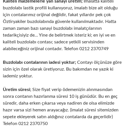
Kaliteli malzemelerle yan sanayi üretim;
İmalatta kaliteli
buzdolabı lastik profili kullanıyoruz, imalatı bize ait olduğu
için contalarımız orijinal değildir, fakat yıllardır pek çok
Öztiryakiler buzdolabında güvenle kullanılmaktadır. Hatta
zaman zaman bazı sanayi buzdolabı imalatçılarının
tedarikçisiyiz de… Yine de belirtmek isteriz ki; en iyi ve en
kaliteli buzdolabı contası; sadece yetkili servisinden
alabileceğiniz orijinal contadır. Telefon 0212 2370749
Buzdolabı contalarının iadesi yoktur;
Contayı ölçünüze göre
sizin için özel olarak üretiyoruz. Bu bakımdan ne yazık ki
iademiz yoktur.
Üretim süresi;
Size fiyat verip ödemenizin alınmasından
sonra contanın hazırlanma süresi 10 iş günüdür. Bu en geç
süredir, daha erken çıkarsa veya nadiren de olsa elimizde
hazır varsa sizi hemen arayacağız. (imalat süresi sitemizden
sepete ekleyerek satın aldığınız contalarda da geçerlidir)
Telefon 0212 2370750