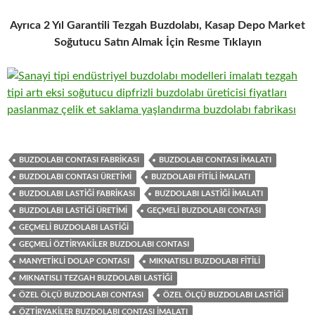
Ayrıca 2 Yıl Garantili Tezgah Buzdolabı, Kasap Depo Market
Soğutucu Satın Almak İçin Resme Tıklayın
BUZDOLABI CONTASI FABRIKASI
BUZDOLABI CONTASI IMALATI
BUZDOLABI CONTASI ÜRETIMI
BUZDOLABI FITILI IMALATI
BUZDOLABI LASTIĞI FABRIKASI
BUZDOLABI LASTIĞI IMALATI
BUZDOLABI LASTIĞI ÜRETIMI
GEÇMELI BUZDOLABI CONTASI
GEÇMELI BUZDOLABI LASTIĞI
GEÇMELI ÖZTIRYAKILER BUZDOLABI CONTASI
MANYETIKLI DOLAP CONTASI
MIKNATISLI BUZDOLABI FITILI
MIKNATISLI TEZGAH BUZDOLABI LASTIĞI
ÖZEL ÖLÇÜ BUZDOLABI CONTASI
ÖZEL ÖLÇÜ BUZDOLABI LASTIĞI
ÖZTIRYAKILER BUZDOLABI CONTASI IMALATI