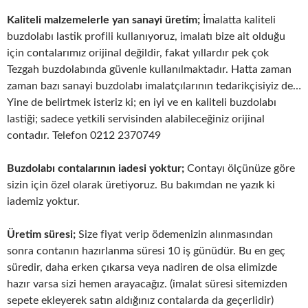
Kaliteli malzemelerle yan sanayi üretim;
İmalatta kaliteli
buzdolabı lastik profili kullanıyoruz, imalatı bize ait olduğu
için contalarımız orijinal değildir, fakat yıllardır pek çok
Tezgah buzdolabında güvenle kullanılmaktadır. Hatta zaman
zaman bazı sanayi buzdolabı imalatçılarının tedarikçisiyiz de…
Yine de belirtmek isteriz ki; en iyi ve en kaliteli buzdolabı
lastiği; sadece yetkili servisinden alabileceğiniz orijinal
contadır. Telefon 0212 2370749
Buzdolabı contalarının iadesi yoktur;
Contayı ölçünüze göre
sizin için özel olarak üretiyoruz. Bu bakımdan ne yazık ki
iademiz yoktur.
Üretim süresi;
Size fiyat verip ödemenizin alınmasından
sonra contanın hazırlanma süresi 10 iş günüdür. Bu en geç
süredir, daha erken çıkarsa veya nadiren de olsa elimizde
hazır varsa sizi hemen arayacağız. (imalat süresi sitemizden
sepete ekleyerek satın aldığınız contalarda da geçerlidir)