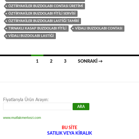
ÖZTIRYAKILER BUZDOLABI CONTASI ÜRETIMI
ÖZTIRYAKILER BUZDOLABI FITILI SERVISI
ÖZTIRYAKILER BUZDOLABI LASTIĞI TAMIRI
TIRNAKLI KASAP BUZDOLABI FITILI
VIDALI BUZDOLABI CONTASI
VIDALI BUZDOLABI LASTIĞI
Yazı
1
2
3
SONRAKI →
dolaşımı
Fiyatlarıyla Ürün Arayın:
www.mutfakmerkezi.com
BU SİTE
SATILIK VEYA KİRALIK