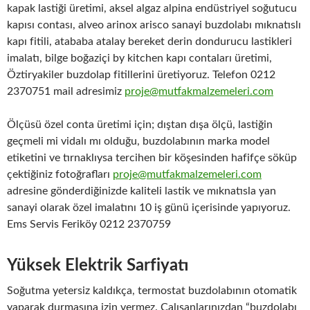
kapak lastiği üretimi, aksel algaz alpina endüstriyel soğutucu
kapısı contası, alveo arinox arisco sanayi buzdolabı mıknatıslı
kapı fitili, atababa atalay bereket derin dondurucu lastikleri
imalatı, bilge boğaziçi by kitchen kapı contaları üretimi,
Öztiryakiler buzdolap fitillerini üretiyoruz. Telefon 0212
2370751 mail adresimiz
proje@mutfakmalzemeleri.com
Ölçüsü özel conta üretimi için; dıştan dışa ölçü, lastiğin
geçmeli mi vidalı mı olduğu, buzdolabının marka model
etiketini ve tırnaklıysa tercihen bir köşesinden hafifçe söküp
çektiğiniz fotoğrafları
proje@mutfakmalzemeleri.com
adresine gönderdiğinizde kaliteli lastik ve mıknatısla yan
sanayi olarak özel imalatını 10 iş günü içerisinde yapıyoruz.
Ems Servis Feriköy 0212 2370759
Yüksek Elektrik Sarfiyatı
Soğutma yetersiz kaldıkça, termostat buzdolabının otomatik
yaparak durmasına izin vermez. Çalışanlarınızdan “buzdolabı