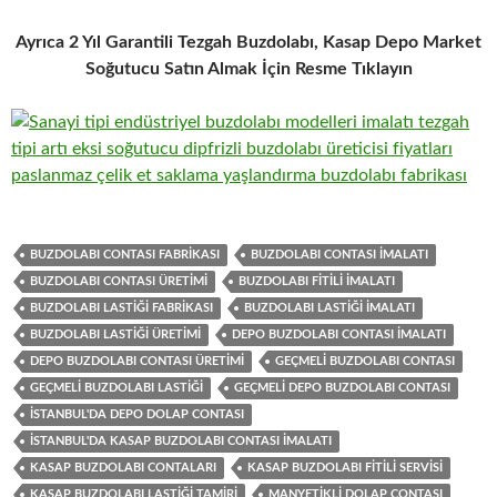
Ayrıca 2 Yıl Garantili Tezgah Buzdolabı, Kasap Depo Market
Soğutucu Satın Almak İçin Resme Tıklayın
BUZDOLABI CONTASI FABRIKASI
BUZDOLABI CONTASI IMALATI
BUZDOLABI CONTASI ÜRETIMI
BUZDOLABI FITILI IMALATI
BUZDOLABI LASTIĞI FABRIKASI
BUZDOLABI LASTIĞI IMALATI
BUZDOLABI LASTIĞI ÜRETIMI
DEPO BUZDOLABI CONTASI IMALATI
DEPO BUZDOLABI CONTASI ÜRETIMI
GEÇMELI BUZDOLABI CONTASI
GEÇMELI BUZDOLABI LASTIĞI
GEÇMELI DEPO BUZDOLABI CONTASI
İSTANBUL'DA DEPO DOLAP CONTASI
İSTANBUL'DA KASAP BUZDOLABI CONTASI IMALATI
KASAP BUZDOLABI CONTALARI
KASAP BUZDOLABI FITILI SERVISI
KASAP BUZDOLABI LASTIĞI TAMIRI
MANYETIKLI DOLAP CONTASI