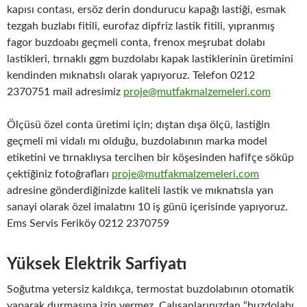
kapısı contası, ersöz derin dondurucu kapağı lastiği, esmak
tezgah buzlabı fitili, eurofaz dipfriz lastik fitili, yıpranmış
fagor buzdoabı geçmeli conta, frenox meşrubat dolabı
lastikleri, tırnaklı ggm buzdolabı kapak lastiklerinin üretimini
kendinden mıknatıslı olarak yapıyoruz. Telefon 0212
2370751 mail adresimiz
proje@mutfakmalzemeleri.com
Ölçüsü özel conta üretimi için; dıştan dışa ölçü, lastiğin
geçmeli mi vidalı mı olduğu, buzdolabının marka model
etiketini ve tırnaklıysa tercihen bir köşesinden hafifçe söküp
çektiğiniz fotoğrafları
proje@mutfakmalzemeleri.com
adresine gönderdiğinizde kaliteli lastik ve mıknatısla yan
sanayi olarak özel imalatını 10 iş günü içerisinde yapıyoruz.
Ems Servis Feriköy 0212 2370759
Yüksek Elektrik Sarfiyatı
Soğutma yetersiz kaldıkça, termostat buzdolabının otomatik
yaparak durmasına izin vermez. Çalışanlarınızdan “buzdolabı