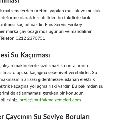
ılması
tik malzemelerden üretimi yapılan musluk ve musluk
deforme olarak kırılabilirler, bu takdirde kırık
tirilmesi kaçınılmazdır. Ems Servis Feriköy
 her marka çay ocağı musluğunun ve mandalının
r. Telefon 0212 2370751
esi Su Kaçırması
alışan makinelerde sızdırmazlık contalarının
ılmaz olup, su kaçağına sebebiyet verebilirler. Su
makinasının arızası giderilmezse, ıslanan elektrik
ktrik kaçağına yol açma riski vardır. Bu bakımdan su
derimi de atlanmaması gereken bir konudur.
bilirsiniz.
proje@mutfakmalzemeleri.com
er Çaycının Su Seviye Boruları