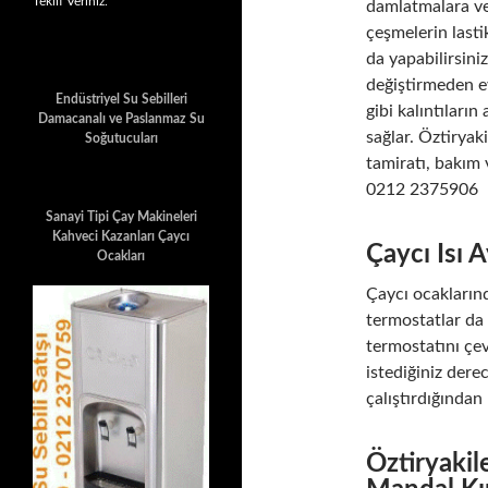
Teklif Veriniz.
damlatmalara ve
çeşmelerin lastik
da yapabilirsin
değiştirmeden ev
Endüstriyel Su Sebilleri
gibi kalıntıları
Damacanalı ve Paslanmaz Su
sağlar. Öztiryak
Soğutucuları
tamiratı, bakım 
0212 2375906
Sanayi Tipi Çay Makineleri
Kahveci Kazanları Çaycı
Çaycı Isı 
Ocakları
Çaycı ocaklarınd
termostatlar da
termostatını çev
istediğiniz dere
çalıştırdığından 
Öztiryakil