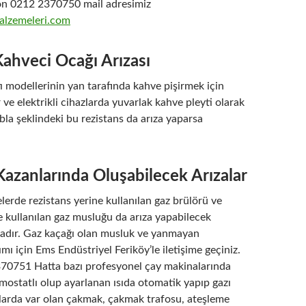
fon 0212 2370750 mail adresimiz
lzemeleri.com
 Kahveci Ocağı Arızası
 modellerinin yan tarafında kahve pişirmek için
ve elektrikli cihazlarda yuvarlak kahve pleyti olarak
abla şeklindeki bu rezistans da arıza yaparsa
Kazanlarında Oluşabilecek Arızalar
elerde rezistans yerine kullanılan gaz brülörü ve
e kullanılan gaz musluğu da arıza yapabilecek
dadır. Gaz kaçağı olan musluk ve yanmayan
ımı için Ems Endüstriyel Feriköy’le iletişime geçiniz.
70751 Hatta bazı profesyonel çay makinalarında
mostatlı olup ayarlanan ısıda otomatik yapıp gazı
nlarda var olan çakmak, çakmak trafosu, ateşleme