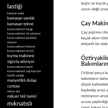
bujisi ve küçük p
lastiği
sorun değil arız
kamasan araba
kamasan sandık
Çay Makina
kamasan tekne
kıyma makinesi bıçağı
Çay pişirme ciha
kıyma makinesi eti çekmiyor
kaçak akım röle
kıyma makinesi gürültülü
çalışıyor
ehliyetli bir ele
kıyma makinesi helezon
kıyma makinesi servisi
kıyma makinesi
Öztiryakil
sigorta attırıyor
Bakımların
kıyma makinesi tamiri
kıyma makinesi yağ kaçırıyor
Orijinal parça k
lojistik sandığı
bakımların daha 
manyetikli dolap
düşük kalitedeki
contası
kaybedip arıza y
mikser teli
rezistansın arız
mikser teli tamiri
ucuza yaptırdığı
mıknatıslı
tamir bakım ücr