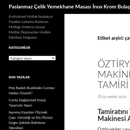
Ara
Paslanmaz Çelik Yemekhane Masası İnox Krom Bulaş
İçeriğe
Endüstriyel Mutfak İmalatçısı
Fiyatları Lokanta Restoran
atla
Mutfağı Üreticisi Sanayi
Mutfak Ekipmanları Üretimi
Fabrikası Mağazası
Etiket arşivi: ç
KATEGORILER
Kategoriler
ÖZTIRY
MAKIN
SON YAZILAR
TAMIRI
Pres Baskılı Buzdolabı Contası
Neden Önemli?
02 MAYIS 2025
Conta Değişimiyle Enerji
Tasarrufu Yapın
Tamiratını
Aşınmış Kayışları Ölçmek:
Makinesi A
Çapı, Genişliği ve Dış Ölçüyü
Doğru Şekilde Belirleme
Teknikleri
Öztiryakiler ça