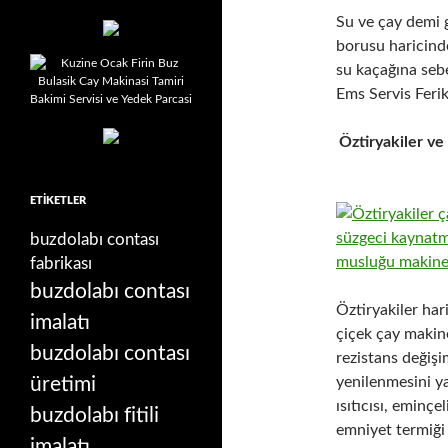
Su ve çay demi g
borusu haricind
su kaçağına sebe
Ems Servis Fer
Öztiryakiler ve
ETIKETLER
buzdolabı contası
fabrikası
buzdolabı contası
Öztiryakiler ha
imalatı
çiçek çay makin
buzdolabı contası
rezistans değişi
üretimi
yenilenmesini y
ısıtıcısı, eminç
buzdolabı fitili
emniyet termiği 
imalatı