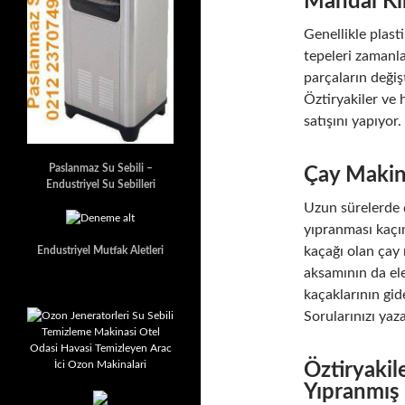
Mandal Kır
Genellikle plas
tepeleri zamanla 
parçaların değiş
Öztiryakiler ve
satışını yapıyo
Paslanmaz Su Sebili –
Çay Makin
Endustriyel Su Sebilleri
Uzun sürelerde ç
yıpranması kaçın
kaçağı olan çay 
Endustriyel Mutfak Aletleri
aksamının da ele
kaçaklarının gi
Sorularınızı yaza
Öztiryakil
Yıpranmış