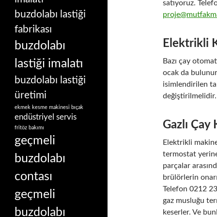
satıyoruz. Tele
buzdolabı lastiği
proje@mutfakma
fabrikası
Elektrikli
buzdolabı
Bazı çay otomatı
lastiği imalatı
ocak da bulunur 
buzdolabı lastiği
isimlendirilen t
üretimi
değiştirilmelidir.
ekmek kesme makinesi bıçak
endüstriyel servis
Gazlı Çay 
fritöz bakımı
geçmeli
Elektrikli makin
termostat yerin
buzdolabı
parçalar arasın
contası
brülörlerin onar
Telefon 0212 23
geçmeli
gaz musluğu ter
buzdolabı
keserler. Ve bu