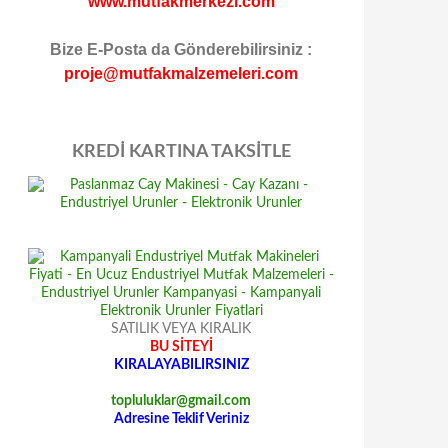
www.mutfakmerkezi.com
Bize E-Posta da Gönderebilirsiniz :
proje@mutfakmalzemeleri.com
KREDİ KARTINA TAKSİTLE
SATILIK VEYA KIRALIK
BU SİTEYİ
KIRALAYABILIRSINIZ
topluluklar@gmail.com
Adresine Teklif Veriniz