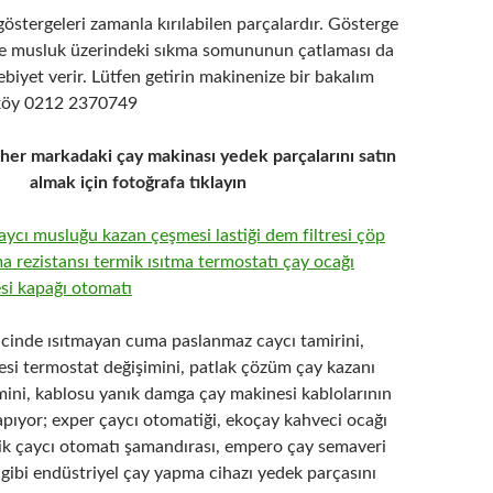
östergeleri zamanla kırılabilen parçalardır. Gösterge
e musluk üzerindeki sıkma somununun çatlaması da
biyet verir. Lütfen getirin makinenize bir bakalım
iköy 0212 2370749
 her markadaki çay makinası yedek parçalarını satın
almak için fotoğrafa tıklayın
ricinde ısıtmayan cuma paslanmaz caycı tamirini,
esi termostat değişimini, patlak çözüm çay kazanı
mini, kablosu yanık damga çay makinesi kablolarının
apıyor; exper çaycı otomatiği, ekoçay kahveci ocağı
elik çaycı otomatı şamandırası, empero çay semaveri
gibi endüstriyel çay yapma cihazı yedek parçasını