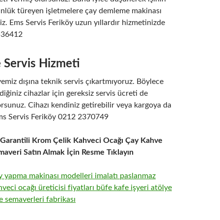
ünlük türeyen işletmelere çay demleme makinası
. Ems Servis Feriköy uzun yıllardır hizmetinizde
536412
 Servis Hizmeti
yemiz dışına teknik servis çıkartmıyoruz. Böylece
iğiniz cihazlar için gereksiz servis ücreti de
sunuz. Cihazı kendiniz getirebilir veya kargoya da
 Ems Servis Feriköy 0212 2370749
l Garantili Krom Çelik Kahveci Ocağı Çay Kahve
maveri Satın Almak İçin Resme Tıklayın