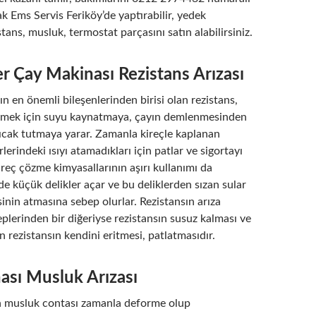
k Ems Servis Feriköy’de yaptırabilir, yedek
stans, musluk, termostat parçasını satın alabilirsiniz.
er Çay Makinası Rezistans Arızası
n en önemli bileşenlerinden birisi olan rezistans,
emek için suyu kaynatmaya, çayın demlenmesinden
ıcak tutmaya yarar. Zamanla kireçle kaplanan
rlerindeki ısıyı atamadıkları için patlar ve sigortayı
kireç çözme kimyasallarının aşırı kullanımı da
de küçük delikler açar ve bu deliklerden sızan sular
inin atmasına sebep olurlar. Rezistansın arıza
lerinden bir diğeriyse rezistansın susuz kalması ve
n rezistansın kendini eritmesi, patlatmasıdır.
ası Musluk Arızası
n musluk contası zamanla deforme olup