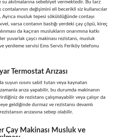
 su akıtmalarına sebebiyet vermektedir. Bu tarz
 contalarının değişimini eli becerikli siz kullanıcılar
iz. Ayrıca musluk tepesi söküldüğünde contayı
vel, varsa contanın bastığı yerdeki çay çöpü, kireç
n alınması da kaçıran muslukların onarımına katkı
iler yuvarlak çaycı makinası rezistans, musluk
ve yenileme servisi Ems Servis Feriköy telefonu
Ayar Termostat Arızası
a suyun ısısını sabit tutan veya kaynatan
 zamanla arıza yapabilir, bu durumda makinanın
irdiğiniz de rezistans çalışmayabilir veya çalışır da
ceye geldiğinde durmaz ve rezistansı devamlı
rezistansın arızasına sebep olabilir.
er Çay Makinası Musluk ve