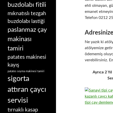
buzdolabı fitili
ehli olmayan, g
emanet etmeyiniz
mıknatıslı tezgah
Telefon 0212 2
buzdolabı lastiği
paslanmaz çay
Adresinize
makinası
Ne yazık ki atöl
tamiri
atölyemize getird
ödememiş oluyor
patates makinesi
verebilirsiniz.
kayış
patates soyma makinesi tamiri
Ayrıca 2 Yı
sigorta
Se
attıran çaycı
servisi
tırnaklı kasap