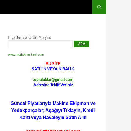
Fiyatlarıyla Ürün Arayın:
www.mutfakmerkezi.com
BU SİTE
SATILIK VEYA KİRALIK
topluluklar@gmail.com
Adresine Teklif Veriniz
Güncel Fiyatlarıyla Makine Ekipman ve
Yedekparçalar; Aşağıyı Tıklayın, Kredi
Kartı veya Havaleyle Satın Alın