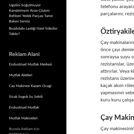
Ugolini Soğutmuyor
telefonu arayara
Karıştırmıyor Arıza Çözüm
parçalarını; rezi
Rehberi Yedek Parçası Tamir
Bakım Servisi
Buzdolabı Lastiği Nasıl Sökülür
Öztiryakil
Takılır?
Çay makinalarını
önce çayı deml
Reklam Alani
sonraysa suyu s
rezistanslar, üze
Endustriyel Mutfak Merkezi
attırırlar. Veya 
Mutfak Aletleri
rezistans üzerin
kaçak akım röles
Cay Makinesi Kazani Ocagi
yapmasının sebep
Sicak Soguk Su Sebili
kuru kuru çalışa
Endustriyel Mutfak
Çay Makin
Mutfak Makineleri
Çay makinesini
Burada Reklam Icin