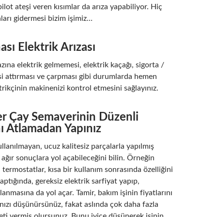
ilot ateşi veren kısımlar da arıza yapabiliyor. Hiç
aları gidermesi bizim işimiz…
sı Elektrik Arızası
zına elektrik gelmemesi, elektrik kaçağı, sigorta /
si attırması ve çarpması gibi durumlarda hemen
ktrikçinin makinenizi kontrol etmesini sağlayınız.
er Çay Semaverinin Düzenli
ı Atlamadan Yapınız
ullanılmayan, ucuz kalitesiz parçalarla yapılmış
ağır sonuçlara yol açabileceğini bilin. Örneğin
 termostatlar, kısa bir kullanım sonrasında özelliğini
aptığında, gereksiz elektrik sarfiyat yapıp,
alanmasına da yol açar. Tamir, bakım işinin fiyatlarını
nızı düşünürsünüz, fakat aslında çok daha fazla
eti vermiş olursunuz. Bunu iyice düşünerek işinin