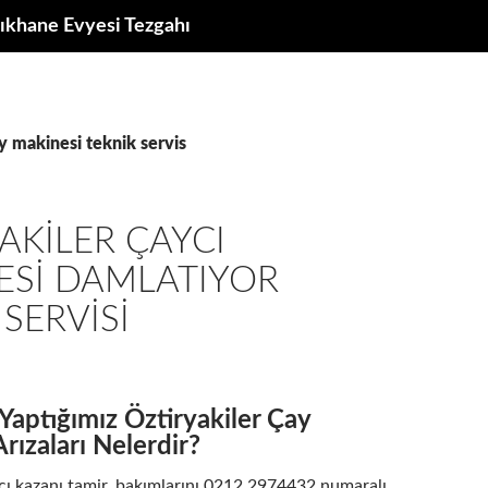
ıkhane Evyesi Tezgahı
ay makinesi teknik servis
AKILER ÇAYCI
ESI DAMLATIYOR
 SERVISI
 Yaptığımız Öztiryakiler Çay
rızaları Nelerdir?
ycı kazanı tamir, bakımlarını 0212 2974432 numaralı