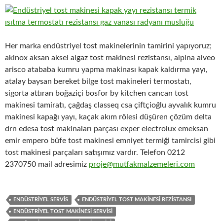
Her marka endüstriyel tost makinelerinin tamirini yapıyoruz;
akinox aksan aksel algaz tost makinesi rezistansı, alpina alveo
arisco atababa kumru yapma makinası kapak kaldırma yayı,
atalay baysan bereket bilge tost makineleri termostatı,
sigorta attıran boğaziçi bosfor by kitchen cancan tost
makinesi tamiratı, çağdaş classeq csa çiftçioğlu ayvalık kumru
makinesi kapağı yayı, kaçak akım rölesi düşüren çözüm delta
drn edesa tost makinaları parçası exper electrolux emeksan
emir empero büfe tost makinesi emniyet termiği tamircisi gibi
tost makinesi parçaları satışımız vardır. Telefon 0212
2370750 mail adresimiz
proje@mutfakmalzemeleri.com
ENDÜSTRIYEL SERVIS
ENDÜSTRIYEL TOST MAKINESI REZISTANSI
ENDÜSTRIYEL TOST MAKINESI SERVISI