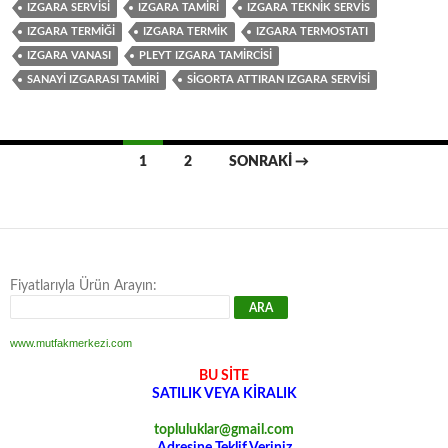
IZGARA SERVISI
IZGARA TAMIRI
IZGARA TEKNIK SERVIS
IZGARA TERMIĞI
IZGARA TERMIK
IZGARA TERMOSTATI
IZGARA VANASI
PLEYT IZGARA TAMIRCISI
SANAYI IZGARASI TAMIRI
SIGORTA ATTIRAN IZGARA SERVISI
Yazı
1
2
SONRAKI →
dolaşımı
Fiyatlarıyla Ürün Arayın:
www.mutfakmerkezi.com
BU SİTE
SATILIK VEYA KİRALIK
topluluklar@gmail.com