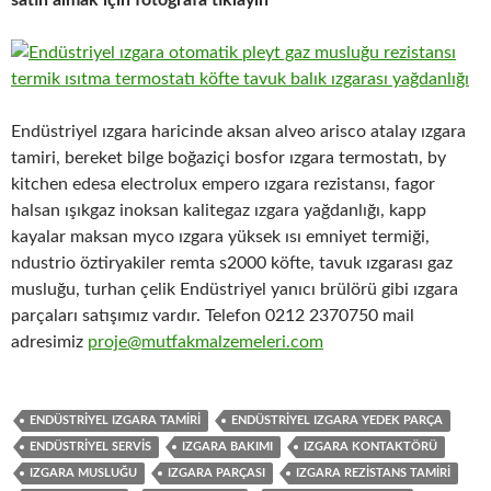
satın almak için fotoğrafa tıklayın
Endüstriyel ızgara haricinde aksan alveo arisco atalay ızgara
tamiri, bereket bilge boğaziçi bosfor ızgara termostatı, by
kitchen edesa electrolux empero ızgara rezistansı, fagor
halsan ışıkgaz inoksan kalitegaz ızgara yağdanlığı, kapp
kayalar maksan myco ızgara yüksek ısı emniyet termiği,
ndustrio öztiryakiler remta s2000 köfte, tavuk ızgarası gaz
musluğu, turhan çelik Endüstriyel yanıcı brülörü gibi ızgara
parçaları satışımız vardır. Telefon 0212 2370750 mail
adresimiz
proje@mutfakmalzemeleri.com
ENDÜSTRIYEL IZGARA TAMIRI
ENDÜSTRIYEL IZGARA YEDEK PARÇA
ENDÜSTRIYEL SERVIS
IZGARA BAKIMI
IZGARA KONTAKTÖRÜ
IZGARA MUSLUĞU
IZGARA PARÇASI
IZGARA REZISTANS TAMIRI