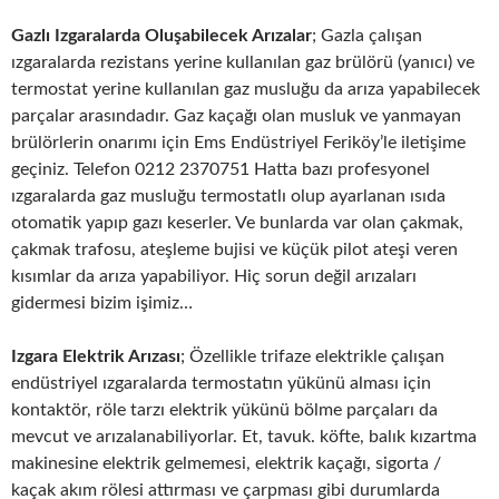
Gazlı Izgaralarda Oluşabilecek Arızalar
; Gazla çalışan
ızgaralarda rezistans yerine kullanılan gaz brülörü (yanıcı) ve
termostat yerine kullanılan gaz musluğu da arıza yapabilecek
parçalar arasındadır. Gaz kaçağı olan musluk ve yanmayan
brülörlerin onarımı için Ems Endüstriyel Feriköy’le iletişime
geçiniz. Telefon 0212 2370751 Hatta bazı profesyonel
ızgaralarda gaz musluğu termostatlı olup ayarlanan ısıda
otomatik yapıp gazı keserler. Ve bunlarda var olan çakmak,
çakmak trafosu, ateşleme bujisi ve küçük pilot ateşi veren
kısımlar da arıza yapabiliyor. Hiç sorun değil arızaları
gidermesi bizim işimiz…
Izgara Elektrik Arızası
; Özellikle trifaze elektrikle çalışan
endüstriyel ızgaralarda termostatın yükünü alması için
kontaktör, röle tarzı elektrik yükünü bölme parçaları da
mevcut ve arızalanabiliyorlar. Et, tavuk. köfte, balık kızartma
makinesine elektrik gelmemesi, elektrik kaçağı, sigorta /
kaçak akım rölesi attırması ve çarpması gibi durumlarda