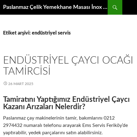
İçeriğe
Ara
Paslanmaz Çelik Yemekhane Masası İnox Krom Bulaşıkhane Evyesi Tezgahı
atla
Etiket arşivi: endüstriyel servis
ENDÜSTRIYEL ÇAYCI OCAĞI
TAMIRCISI
26 MART 2025
Tamiratını Yaptığımız Endüstriyel Çaycı
Kazanı Arızaları Nelerdir?
Paslanmaz çay makinelerinin tamir, bakımlarını 0212
2974432 numaralı telefonu arayarak Ems Servis Feriköy’de
yaptırabilir, yedek parçalarını satın alabilirsiniz.