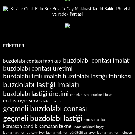
ETIKETLER
buzdolabı contası imalatı
buzdolabı contası fabrikası
buzdolabı contası üretimi
buzdolabı fitili imalatı
buzdolabı lastiği fabrikası
buzdolabı lastiği imalatı
buzdolabı lastiği üretimi
ekmek kesme makinesi bıçak
endüstriyel servis
fritöz bakımı
geçmeli buzdolabı contası
geçmeli buzdolabı lastiği
kamasan araba
kamasan sandık
kamasan tekne
kıyma makinesi bıçağı
kıyma makinesi eti çekmiyor
kıyma makinesi gürültülü çalışıyor
kıyma makinesi helezon