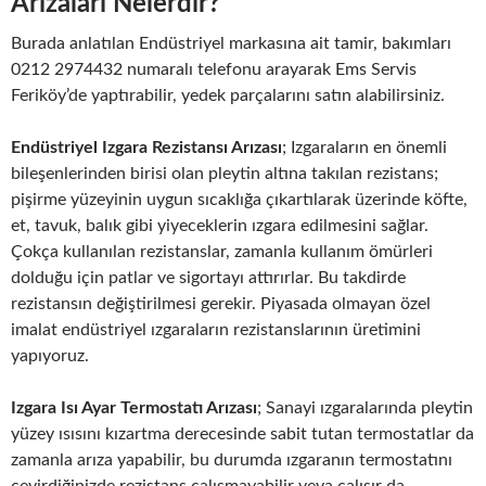
Arızaları Nelerdir?
Burada anlatılan Endüstriyel markasına ait tamir, bakımları
0212 2974432 numaralı telefonu arayarak Ems Servis
Feriköy’de yaptırabilir, yedek parçalarını satın alabilirsiniz.
Endüstriyel Izgara Rezistansı Arızası
; Izgaraların en önemli
bileşenlerinden birisi olan pleytin altına takılan rezistans;
pişirme yüzeyinin uygun sıcaklığa çıkartılarak üzerinde köfte,
et, tavuk, balık gibi yiyeceklerin ızgara edilmesini sağlar.
Çokça kullanılan rezistanslar, zamanla kullanım ömürleri
dolduğu için patlar ve sigortayı attırırlar. Bu takdirde
rezistansın değiştirilmesi gerekir. Piyasada olmayan özel
imalat endüstriyel ızgaraların rezistanslarının üretimini
yapıyoruz.
Izgara Isı Ayar Termostatı Arızası
; Sanayi ızgaralarında pleytin
yüzey ısısını kızartma derecesinde sabit tutan termostatlar da
zamanla arıza yapabilir, bu durumda ızgaranın termostatını