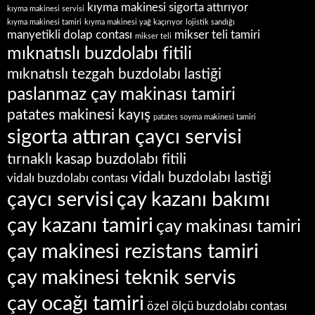
kıyma makinesi sigorta attırıyor
kıyma makinesi servisi
kıyma makinesi tamiri
kıyma makinesi yağ kaçırıyor
lojistik sandığı
manyetikli dolap contası
mikser teli tamiri
mikser teli
mıknatıslı buzdolabı fitili
mıknatıslı tezgah buzdolabı lastiği
paslanmaz çay makinası tamiri
patates makinesi kayış
patates soyma makinesi tamiri
sigorta attıran çaycı servisi
tırnaklı kasap buzdolabı fitili
vidalı buzdolabı lastiği
vidalı buzdolabı contası
çaycı servisi
çay kazanı bakımı
çay kazanı tamiri
çay makinası tamiri
çay makinesi rezistans tamiri
çay makinesi teknik servis
çay ocağı tamiri
özel ölçü buzdolabı contası