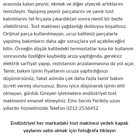
arasında kalan peynir, ekmek ve diğer yiyecek artıklarını
temizleyin. Yapışmış peynir parçalarını ve yanık tost
kalıntılarını tel fırçayla çıkardıktan sonra nemli bir bezle
silebilirsiniz. Tost makinesi yağdanlığı dolduysa boşaltınız.
Orijinal parça kullanılmayan, ucuz kalitesiz parçalarla
yapılmış bakımların daha ağır sonuçlara yol açabileceğini
bilin. Örneğin düşük kalitedeki termostatlar kısa bir kullanım
sonrasında özellğini kaybedip arıza yaptığında, gereksiz
elektrik sarfiyat yapıp, rezistansın arızalanmasına da yol açar.
Tamir, bakım işinin fiyatlarını ucuza yaptırdığınızı
düşünürsünüz, fakat aslında çok daha fazla tamir bakım
ücreti vermiş olursunuz. Bunu iyice düşünerek işinin ehli
olmayan, günlük türeyen işletmelere endüstriyel tost
makinesini emanet etmeyiniz. Ems Servis Feriköy uzun
yıllardır hizmetinizde Telefon 0212 2536412
Endüstriyel her markadaki tost makinesi yedek kapak
yaylarını satın almak için fotoğrafa tıklayın