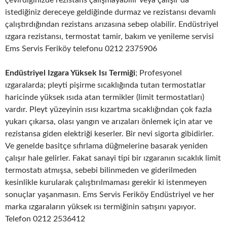
çevirdiğinizde rezistans çalışmayabilir veya çalışır da
istediğiniz dereceye geldiğinde durmaz ve rezistansı devamlı
çalıştırdığından rezistans arızasına sebep olabilir. Endüstriyel
ızgara rezistansı, termostat tamir, bakım ve yenileme servisi
Ems Servis Feriköy telefonu 0212 2375906
Endüstriyel Izgara Yüksek Isı Termiği
; Profesyonel
ızgaralarda; pleyti pişirme sıcaklığında tutan termostatlar
haricinde yüksek ısıda atan termikler (limit termostatları)
vardır. Pleyt yüzeyinin ısısı kızartma sıcaklığından çok fazla
yukarı çıkarsa, olası yangın ve arızaları önlemek için atar ve
rezistansa giden elektriği keserler. Bir nevi sigorta gibidirler.
Ve genelde basitçe sıfırlama düğmelerine basarak yeniden
çalışır hale gelirler. Fakat sanayi tipi bir ızgaranın sıcaklık limit
termostatı atmışsa, sebebi bilinmeden ve giderilmeden
kesinlikle kurularak çalıştırılmaması gerekir ki istenmeyen
sonuçlar yaşanmasın. Ems Servis Feriköy Endüstriyel ve her
marka ızgaraların yüksek ısı termiğinin satışını yapıyor.
Telefon 0212 2536412