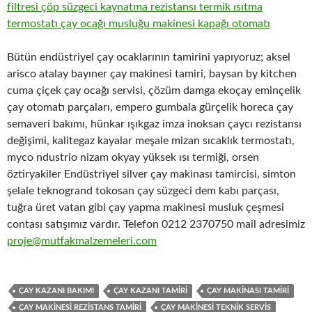
Bütün endüstriyel çay ocaklarının tamirini yapıyoruz; aksel
arisco atalay bayıner çay makinesi tamiri, baysan by kitchen
cuma çiçek çay ocağı servisi, çözüm damga ekoçay eminçelik
çay otomatı parçaları, empero gumbala gürçelik horeca çay
semaveri bakımı, hünkar ışıkgaz imza inoksan çaycı rezistansı
değişimi, kalitegaz kayalar meşale mizan sıcaklık termostatı,
myco ndustrio nizam okyay yüksek ısı termiği, orsen
öztiryakiler Endüstriyel silver çay makinası tamircisi, simton
şelale teknogrand tokosan çay süzgeci dem kabı parçası,
tuğra üret vatan gibi çay yapma makinesi musluk çeşmesi
contası satışımız vardır. Telefon 0212 2370750 mail adresimiz
proje@mutfakmalzemeleri.com
ÇAY KAZANI BAKIMI
ÇAY KAZANI TAMIRI
ÇAY MAKINASI TAMIRI
ÇAY MAKINESI REZISTANS TAMIRI
ÇAY MAKINESI TEKNIK SERVIS