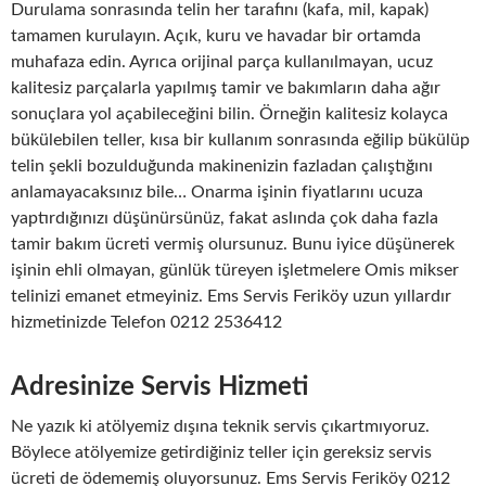
Durulama sonrasında telin her tarafını (kafa, mil, kapak)
tamamen kurulayın. Açık, kuru ve havadar bir ortamda
muhafaza edin. Ayrıca orijinal parça kullanılmayan, ucuz
kalitesiz parçalarla yapılmış tamir ve bakımların daha ağır
sonuçlara yol açabileceğini bilin. Örneğin kalitesiz kolayca
bükülebilen teller, kısa bir kullanım sonrasında eğilip bükülüp
telin şekli bozulduğunda makinenizin fazladan çalıştığını
anlamayacaksınız bile… Onarma işinin fiyatlarını ucuza
yaptırdığınızı düşünürsünüz, fakat aslında çok daha fazla
tamir bakım ücreti vermiş olursunuz. Bunu iyice düşünerek
işinin ehli olmayan, günlük türeyen işletmelere Omis mikser
telinizi emanet etmeyiniz. Ems Servis Feriköy uzun yıllardır
hizmetinizde Telefon 0212 2536412
Adresinize Servis Hizmeti
Ne yazık ki atölyemiz dışına teknik servis çıkartmıyoruz.
Böylece atölyemize getirdiğiniz teller için gereksiz servis
ücreti de ödememiş oluyorsunuz. Ems Servis Feriköy 0212