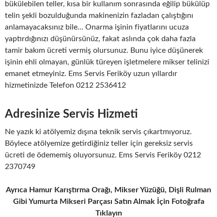
bükülebilen teller, kısa bir kullanım sonrasında eğilip bükülüp
telin şekli bozulduğunda makinenizin fazladan çalıştığını
anlamayacaksınız bile… Onarma işinin fiyatlarını ucuza
yaptırdığınızı düşünürsünüz, fakat aslında çok daha fazla
tamir bakım ücreti vermiş olursunuz. Bunu iyice düşünerek
işinin ehli olmayan, günlük türeyen işletmelere mikser telinizi
emanet etmeyiniz. Ems Servis Feriköy uzun yıllardır
hizmetinizde Telefon 0212 2536412
Adresinize Servis Hizmeti
Ne yazık ki atölyemiz dışına teknik servis çıkartmıyoruz.
Böylece atölyemize getirdiğiniz teller için gereksiz servis
ücreti de ödememiş oluyorsunuz. Ems Servis Feriköy 0212
2370749
Ayrıca Hamur Karıştırma Orağı, Mikser Yüzüğü, Dişli Rulman
Gibi Yumurta Mikseri Parçası Satın Almak İçin Fotoğrafa
Tıklayın