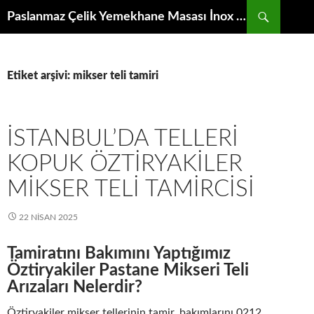
İçeriğe
Ara
Paslanmaz Çelik Yemekhane Masası İnox Krom Bulaşıkhane Evyesi Tezgahı
atla
Etiket arşivi: mikser teli tamiri
İSTANBUL’DA TELLERI
KOPUK ÖZTIRYAKILER
MIKSER TELI TAMIRCISI
22 NISAN 2025
Tamiratını Bakımını Yaptığımız
Öztiryakiler Pastane Mikseri Teli
Arızaları Nelerdir?
Öztiryakiler mikser tellerinin tamir, bakımlarını 0212