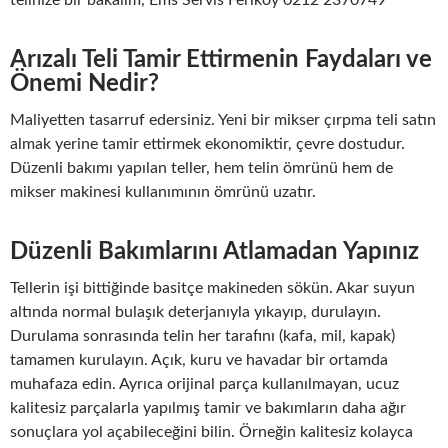
telinize bir bakalım, Ems Servis Feriköy 0212 2370749
Arızalı Teli Tamir Ettirmenin Faydaları ve
Önemi Nedir?
Maliyetten tasarruf edersiniz. Yeni bir mikser çırpma teli satın
almak yerine tamir ettirmek ekonomiktir, çevre dostudur.
Düzenli bakımı yapılan teller, hem telin ömrünü hem de
mikser makinesi kullanımının ömrünü uzatır.
Düzenli Bakımlarını Atlamadan Yapınız
Tellerin işi bittiğinde basitçe makineden sökün. Akar suyun
altında normal bulaşık deterjanıyla yıkayıp, durulayın.
Durulama sonrasında telin her tarafını (kafa, mil, kapak)
tamamen kurulayın. Açık, kuru ve havadar bir ortamda
muhafaza edin. Ayrıca orijinal parça kullanılmayan, ucuz
kalitesiz parçalarla yapılmış tamir ve bakımların daha ağır
sonuçlara yol açabileceğini bilin. Örneğin kalitesiz kolayca