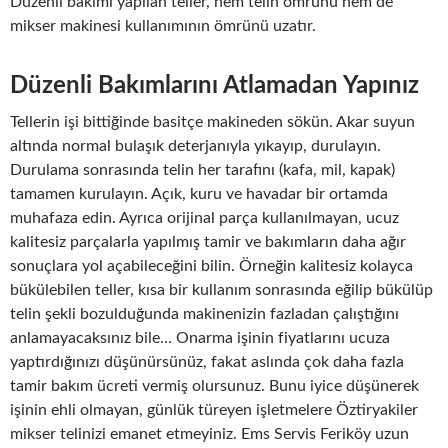
Düzenli bakımı yapılan teller, hem telin ömrünü hem de
mikser makinesi kullanımının ömrünü uzatır.
Düzenli Bakımlarını Atlamadan Yapınız
Tellerin işi bittiğinde basitçe makineden sökün. Akar suyun
altında normal bulaşık deterjanıyla yıkayıp, durulayın.
Durulama sonrasında telin her tarafını (kafa, mil, kapak)
tamamen kurulayın. Açık, kuru ve havadar bir ortamda
muhafaza edin. Ayrıca orijinal parça kullanılmayan, ucuz
kalitesiz parçalarla yapılmış tamir ve bakımların daha ağır
sonuçlara yol açabileceğini bilin. Örneğin kalitesiz kolayca
bükülebilen teller, kısa bir kullanım sonrasında eğilip bükülüp
telin şekli bozulduğunda makinenizin fazladan çalıştığını
anlamayacaksınız bile… Onarma işinin fiyatlarını ucuza
yaptırdığınızı düşünürsünüz, fakat aslında çok daha fazla
tamir bakım ücreti vermiş olursunuz. Bunu iyice düşünerek
işinin ehli olmayan, günlük türeyen işletmelere Öztiryakiler
mikser telinizi emanet etmeyiniz. Ems Servis Feriköy uzun