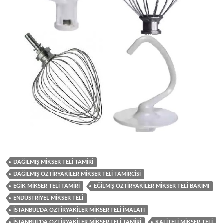
DAĞILMIŞ MIKSER TELI TAMIRI
DAĞILMIŞ ÖZTIRYAKILER MIKSER TELI TAMIRCISI
EĞIK MIKSER TELI TAMIRI
EĞILMIŞ ÖZTIRYAKILER MIKSER TELI BAKIMI
ENDÜSTRIYEL MIKSER TELI
İSTANBUL'DA ÖZTIRYAKILER MIKSER TELI IMALATI
İSTANBUL'DA ÖZTIRYAKILER MIKSER TELI TAMIRI
KALITELI MIKSER TELI