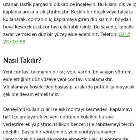
uzanan lastik parçasını dikkatlice inceleyin. Bu kısım, dış ve iç
kaplama arasına sıkıştırılmıştır. Keskin bir bıçak veya falçata
kullanarak, contanın iç kaplamaya giren dip kısmını boydan
boya keserek eski contayı çıkarabilirsiniz. Bu sayede, kapağa
zarar vermeden düz bir yüzey elde edersiniz. Telefon:
0212
237 07 59
Nasıl Takılır?
Yeni contayı takmanın birkaç yolu vardır. En yaygın yöntem,
elde ettiğiniz düz yüzeye yeni contayı vidalamaktır.
Vidalamaya köşelerden başlayıp, aralarda potluk kalmayacak
şekilde devam etmelisiniz.
Deneyimli kullanıcılar ise eski contayı kesmeden, kaplamayı
hafifçe aralayarak ve yeni contanın kulağını buraya
yerleştirerek yapıştırıcı (silikon benzeri) ile sabitlemeyi tercih
edebilir. Başka bir yöntem de, yeni contayı tamamen
yapıştırmalı bir şekilde monte etmektir. Her iki yöntem de