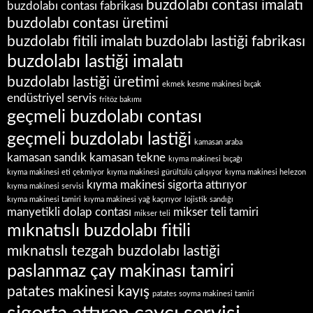
buzdolabı contası imalatı
buzdolabı contası fabrikası
buzdolabı contası üretimi
buzdolabı fitili imalatı
buzdolabı lastiği fabrikası
buzdolabı lastiği imalatı
buzdolabı lastiği üretimi
ekmek kesme makinesi bıçak
endüstriyel servis
fritöz bakımı
geçmeli buzdolabı contası
geçmeli buzdolabı lastiği
kamasan araba
kamasan sandık
kamasan tekne
kıyma makinesi bıçağı
kıyma makinesi eti çekmiyor
kıyma makinesi gürültülü çalışıyor
kıyma makinesi helezon
kıyma makinesi sigorta attırıyor
kıyma makinesi servisi
kıyma makinesi tamiri
kıyma makinesi yağ kaçırıyor
lojistik sandığı
manyetikli dolap contası
mikser teli tamiri
mikser teli
mıknatıslı buzdolabı fitili
mıknatıslı tezgah buzdolabı lastiği
paslanmaz çay makinası tamiri
patates makinesi kayış
patates soyma makinesi tamiri