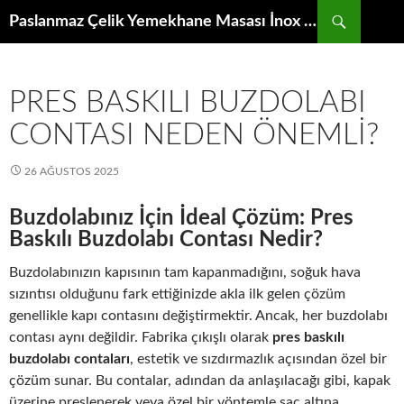
İçeriğe
Ara
Paslanmaz Çelik Yemekhane Masası İnox Krom Bulaşıkhane Evyesi Tezgahı
atla
PRES BASKILI BUZDOLABI
CONTASI NEDEN ÖNEMLI?
26 AĞUSTOS 2025
Buzdolabınız İçin İdeal Çözüm: Pres
Baskılı Buzdolabı Contası Nedir?
Buzdolabınızın kapısının tam kapanmadığını, soğuk hava
sızıntısı olduğunu fark ettiğinizde akla ilk gelen çözüm
genellikle kapı contasını değiştirmektir. Ancak, her buzdolabı
contası aynı değildir. Fabrika çıkışlı olarak
pres baskılı
buzdolabı contaları
, estetik ve sızdırmazlık açısından özel bir
çözüm sunar. Bu contalar, adından da anlaşılacağı gibi, kapak
üzerine preslenerek veya özel bir yöntemle sac altına