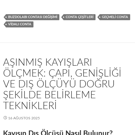
BUZDOLABI CONTASI DEĞIŞIMI
CONTA ÇEŞITLERI
GEÇMELI CONTA
VIDALI CONTA
AŞINMIŞ KAYIŞLARI
ÖLÇMEK: ÇAPI, GENIŞLIĞI
VE DIŞ ÖLÇÜYÜ DOĞRU
ŞEKILDE BELIRLEME
TEKNIKLERI
16 AĞUSTOS 2025
Kayışın Dış Ölçüsü Nasıl Bulunur?