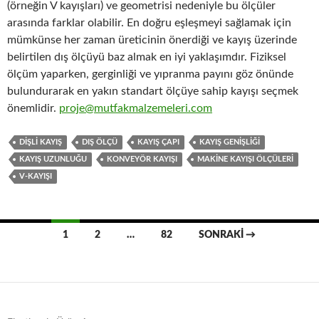
(örneğin V kayışları) ve geometrisi nedeniyle bu ölçüler
arasında farklar olabilir. En doğru eşleşmeyi sağlamak için
mümkünse her zaman üreticinin önerdiği ve kayış üzerinde
belirtilen dış ölçüyü baz almak en iyi yaklaşımdır. Fiziksel
ölçüm yaparken, gerginliği ve yıpranma payını göz önünde
bulundurarak en yakın standart ölçüye sahip kayışı seçmek
önemlidir.
proje@mutfakmalzemeleri.com
DIŞLI KAYIŞ
DIŞ ÖLÇÜ
KAYIŞ ÇAPI
KAYIŞ GENIŞLIĞI
KAYIŞ UZUNLUĞU
KONVEYÖR KAYIŞI
MAKINE KAYIŞI ÖLÇÜLERI
V-KAYIŞI
Yazı
1
2
…
82
SONRAKI →
dolaşımı