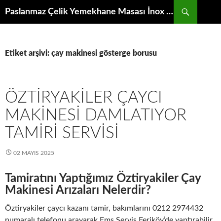
İçeriğe
Ara
Paslanmaz Çelik Yemekhane Masası İnox Krom Bulaşıkhane Evyesi Tezgahı
atla
Etiket arşivi: çay makinesi gösterge borusu
ÖZTIRYAKILER ÇAYCI
MAKINESI DAMLATIYOR
TAMIRI SERVISI
02 MAYIS 2025
Tamiratını Yaptığımız Öztiryakiler Çay
Makinesi Arızaları Nelerdir?
Öztiryakiler çaycı kazanı tamir, bakımlarını 0212 2974432
numaralı telefonu arayarak Ems Servis Feriköy’de yaptırabilir,