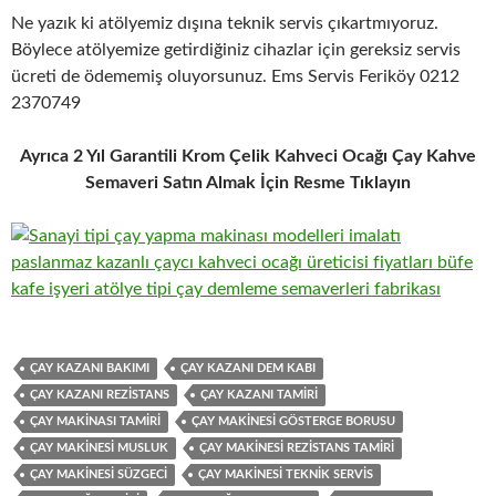
Ne yazık ki atölyemiz dışına teknik servis çıkartmıyoruz.
Böylece atölyemize getirdiğiniz cihazlar için gereksiz servis
ücreti de ödememiş oluyorsunuz. Ems Servis Feriköy 0212
2370749
Ayrıca 2 Yıl Garantili Krom Çelik Kahveci Ocağı Çay Kahve
Semaveri Satın Almak İçin Resme Tıklayın
ÇAY KAZANI BAKIMI
ÇAY KAZANI DEM KABI
ÇAY KAZANI REZISTANS
ÇAY KAZANI TAMIRI
ÇAY MAKINASI TAMIRI
ÇAY MAKINESI GÖSTERGE BORUSU
ÇAY MAKINESI MUSLUK
ÇAY MAKINESI REZISTANS TAMIRI
ÇAY MAKINESI SÜZGECI
ÇAY MAKINESI TEKNIK SERVIS