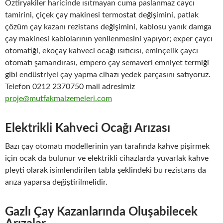
Öztiryakiler haricinde ısıtmayan cuma paslanmaz caycı
tamirini, çiçek çay makinesi termostat değişimini, patlak
çözüm çay kazanı rezistans değişimini, kablosu yanık damga
çay makinesi kablolarının yenilenmesini yapıyor; exper çaycı
otomatiği, ekoçay kahveci ocağı ısıtıcısı, eminçelik çaycı
otomatı şamandırası, empero çay semaveri emniyet termiği
gibi endüstriyel çay yapma cihazı yedek parçasını satıyoruz.
Telefon 0212 2370750 mail adresimiz
proje@mutfakmalzemeleri.com
Elektrikli Kahveci Ocağı Arızası
Bazı çay otomatı modellerinin yan tarafında kahve pişirmek
için ocak da bulunur ve elektrikli cihazlarda yuvarlak kahve
pleyti olarak isimlendirilen tabla şeklindeki bu rezistans da
arıza yaparsa değiştirilmelidir.
Gazlı Çay Kazanlarında Oluşabilecek