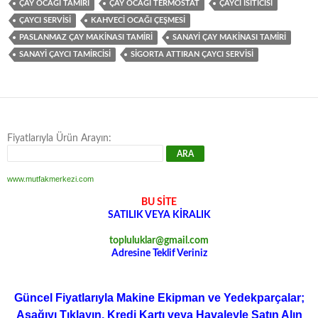
ÇAY OCAĞI TAMIRI
ÇAY OCAĞI TERMOSTAT
ÇAYCI ISITICISI
ÇAYCI SERVISI
KAHVECI OCAĞI ÇEŞMESI
PASLANMAZ ÇAY MAKINASI TAMIRI
SANAYI ÇAY MAKINASI TAMIRI
SANAYI ÇAYCI TAMIRCISI
SIGORTA ATTIRAN ÇAYCI SERVISI
Fiyatlarıyla Ürün Arayın:
www.mutfakmerkezi.com
BU SİTE
SATILIK VEYA KİRALIK
topluluklar@gmail.com
Adresine Teklif Veriniz
Güncel Fiyatlarıyla Makine Ekipman ve Yedekparçalar;
Aşağıyı Tıklayın, Kredi Kartı veya Havaleyle Satın Alın