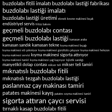
buzdolabı fitili imalatı
buzdolabı lastiği fabrikası
buzdolabı lastiği imalatı
buzdolabı lastiği üretimi
ekmek kesme makinesi bıçak
endüstriyel servis
fritöz bakımı
geçmeli buzdolabı contası
geçmeli buzdolabı lastiği
kamasan araba
kamasan sandık
kamasan tekne
kıyma makinesi bıçağı
kıyma makinesi eti çekmiyor
kıyma makinesi gürültülü çalışıyor
kıyma makinesi helezon
kıyma makinesi sigorta attırıyor
kıyma makinesi servisi
kıyma makinesi tamiri
kıyma makinesi yağ kaçırıyor
lojistik sandığı
manyetikli dolap contası
mikser teli tamiri
mikser teli
mıknatıslı buzdolabı fitili
mıknatıslı tezgah buzdolabı lastiği
paslanmaz çay makinası tamiri
patates makinesi kayış
patates soyma makinesi tamiri
sigorta attıran çaycı servisi
tırnaklı kasap buzdolabı fitili