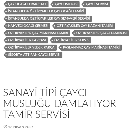
ÇAY OCAĞI TERMOSTAT
ÇAYCI ISITICISI
ÇAYCI SERVISI
İSTANBUL'DA ÖZTIRYAKILER ÇAY OCAĞI TAMIRI
İSTANBUL'DA ÖZTIRYAKILER ÇAY SEMAVERI SERVISI
KAHVECI OCAĞI ÇEŞMESI
ÖZTIRYAKILER ÇAY KAZANI TAMIRI
ÖZTIRYAKILER ÇAY MAKINASI TAMIRI
ÖZTIRYAKILER ÇAYCI TAMIRCISI
ÖZTIRYAKILER PARÇASI
ÖZTIRYAKILER SERVIS
ÖZTIRYAKILER YEDEK PARÇA
PASLANMAZ ÇAY MAKINASI TAMIRI
SIGORTA ATTIRAN ÇAYCI SERVISI
SANAYI TIPI ÇAYCI
MUSLUĞU DAMLATIYOR
TAMIR SERVISI
16 NISAN 2025