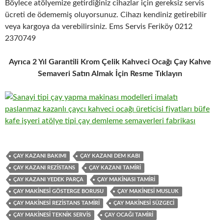
Böylece atölyemize getirdiğiniz cihazlar için gereksiz servis
ücreti de ödememiş oluyorsunuz. Cihazı kendiniz getirebilir
veya kargoya da verebilirsiniz. Ems Servis Feriköy 0212
2370749
Ayrıca 2 Yıl Garantili Krom Çelik Kahveci Ocağı Çay Kahve
Semaveri Satın Almak İçin Resme Tıklayın
ÇAY KAZANI BAKIMI
ÇAY KAZANI DEM KABI
ÇAY KAZANI REZISTANS
ÇAY KAZANI TAMIRI
ÇAY KAZANI YEDEK PARÇA
ÇAY MAKINASI TAMIRI
ÇAY MAKINESI GÖSTERGE BORUSU
ÇAY MAKINESI MUSLUK
ÇAY MAKINESI REZISTANS TAMIRI
ÇAY MAKINESI SÜZGECI
ÇAY MAKINESI TEKNIK SERVIS
ÇAY OCAĞI TAMIRI