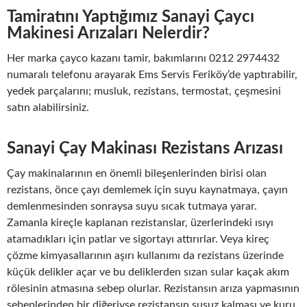
Tamiratını Yaptığımız Sanayi Çaycı
Makinesi Arızaları Nelerdir?
Her marka çayco kazanı tamir, bakımlarını 0212 2974432
numaralı telefonu arayarak Ems Servis Feriköy’de yaptırabilir,
yedek parçalarını; musluk, rezistans, termostat, çeşmesini
satın alabilirsiniz.
Sanayi Çay Makinası Rezistans Arızası
Çay makinalarının en önemli bileşenlerinden birisi olan
rezistans, önce çayı demlemek için suyu kaynatmaya, çayın
demlenmesinden sonraysa suyu sıcak tutmaya yarar.
Zamanla kireçle kaplanan rezistanslar, üzerlerindeki ısıyı
atamadıkları için patlar ve sigortayı attırırlar. Veya kireç
çözme kimyasallarının aşırı kullanımı da rezistans üzerinde
küçük delikler açar ve bu deliklerden sızan sular kaçak akım
rölesinin atmasına sebep olurlar. Rezistansın arıza yapmasının
sebeplerinden bir diğeriyse rezistansın susuz kalması ve kuru